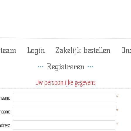
 team
Login
Zakelijk bestellen
On
Registreren
Uw persoonlijke gegevens
*
naam:
*
rnaam:
*
adres: