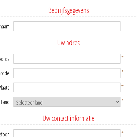
Bedrijfsgegevens
snaam:
Uw adres
*
Adres:
*
tcode:
*
Plaats:
*
Land:
Uw contact informatie
*
efoon: