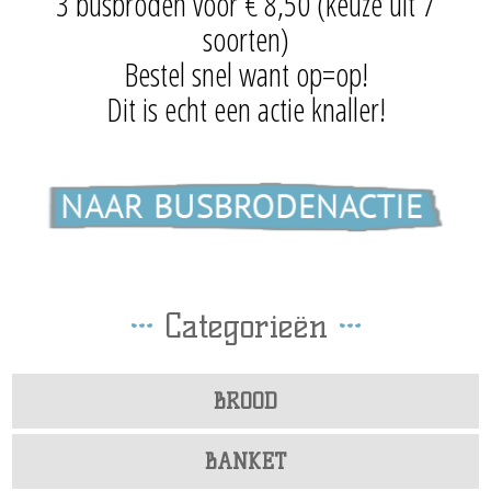
3 busbroden voor € 8,50 (keuze uit 7
soorten)
Bestel snel want op=op!
Dit is echt een actie knaller!
Categorieën
BROOD
BANKET