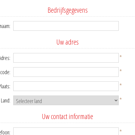
Bedrijfsgegevens
snaam:
Uw adres
*
Adres:
*
tcode:
*
Plaats:
*
Land:
Uw contact informatie
*
efoon: