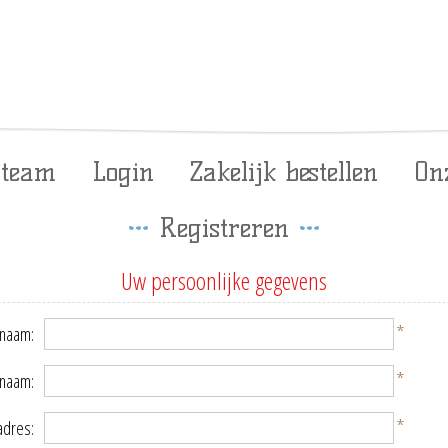
 team
Login
Zakelijk bestellen
On
Registreren
Uw persoonlijke gegevens
*
naam:
*
rnaam:
*
adres: