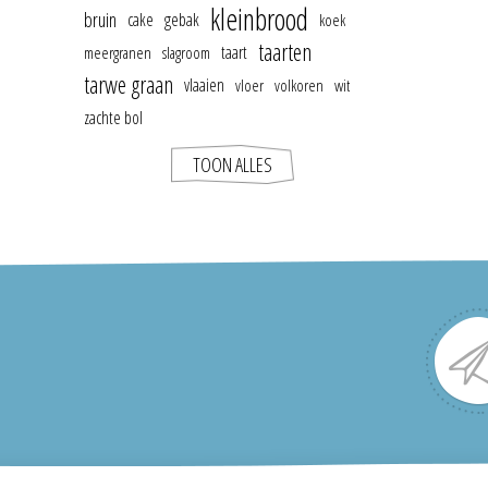
kleinbrood
bruin
cake
gebak
koek
taarten
taart
meergranen
slagroom
tarwe graan
vlaaien
vloer
volkoren
wit
zachte bol
TOON ALLES