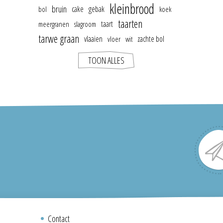
kleinbrood
bruin
cake
gebak
bol
koek
taarten
taart
meergranen
slagroom
tarwe graan
vlaaien
zachte bol
vloer
wit
TOON ALLES
Contact