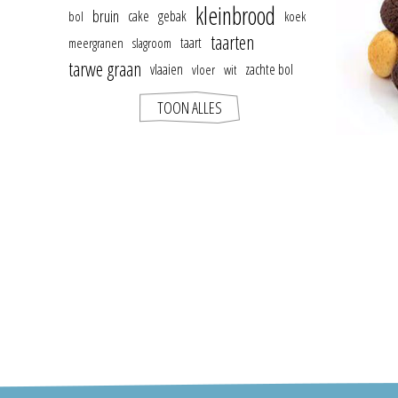
kleinbrood
bruin
cake
gebak
bol
koek
taarten
taart
meergranen
slagroom
tarwe graan
vlaaien
zachte bol
vloer
wit
TOON ALLES