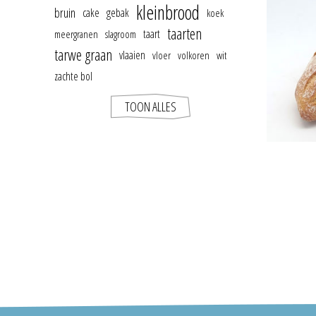
kleinbrood
bruin
cake
gebak
koek
taarten
taart
meergranen
slagroom
tarwe graan
vlaaien
vloer
volkoren
wit
zachte bol
TOON ALLES