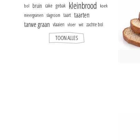
kleinbrood
bruin
cake
gebak
bol
koek
taarten
taart
meergranen
slagroom
tarwe graan
vlaaien
zachte bol
vloer
wit
TOON ALLES