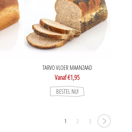
TARVO VLOER MAANZAAD
Vanaf €1,95
1
2
3