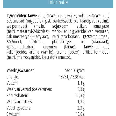
Informatie
Ingrediënten:
tarwe
gries,
tarwe
bloem, water, volkoren
tarwe
meel,
sesam
zaad (ongepeld), gist, bakkerszout, plantaardig vet (palm),
weipermeaat (
melk
),
soja
bloem, suiker, emulgator
(natriumstearoyl-2-lactylaat, mono- en diglyceride van vetzuren,
calciumstearyol-2-lactylaat), calciumcarbonaat,
gerst
emoutmeel,
soja
meel, dextrose, plantaardige olie (raapzaad),
gerst
emoutextract, enzymen (
tarwe
),
tarwe
moutmeel,
kaliumjodide, aroma (vanille), aroma (boter), antiklontermiddel
(natriumferrocyanide), kleurstof (annatto).
Voedingswaarden
per 100 gram
Energie:
1375 kJ / 328 kcal
Vetten:
1,1 g
Waarvan verzadigde vetzuren:
0,3 g
Koolhydraten:
66,3 g
Waarvan suikers:
1,3 g
Voedingsvezels:
2,3 g
Eiwitten:
10,8 g