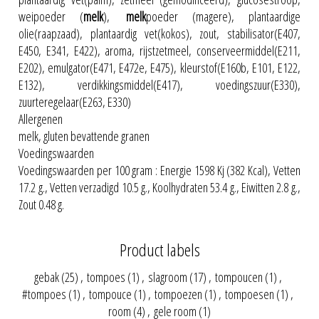
weipoeder (
melk
),
melk
poeder (magere), plantaardige
olie(raapzaad), plantaardig vet(kokos), zout, stabilisator(E407,
E450, E341, E422), aroma, rijstzetmeel, conserveermiddel(E211,
E202), emulgator(E471, E472e, E475), kleurstof(E160b, E101, E122,
E132), verdikkingsmiddel(E417), voedingszuur(E330),
zuurteregelaar(E263, E330)
Allergenen
melk, gluten bevattende granen
Voedingswaarden
Voedingswaarden per 100 gram : Energie 1598 Kj (382 Kcal), Vetten
17.2 g., Vetten verzadigd 10.5 g., Koolhydraten 53.4 g., Eiwitten 2.8 g.,
Zout 0.48 g.
Product labels
gebak
(25)
,
tompoes
(1)
,
slagroom
(17)
,
tompoucen
(1)
,
#tompoes
(1)
,
tompouce
(1)
,
tompoezen
(1)
,
tompoesen
(1)
,
room
(4)
,
gele room
(1)