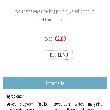
€2,00
€3,20
Informatie
Ingrediënten
suiker, slagroom (
melk
),
tarwe
bloem, water, margarine,
plantaardig vet(palm), zetmeel (gemodificeerd), glucosestroop,