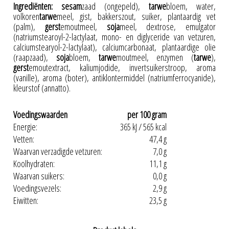
Ingrediënten:
sesam
zaad (ongepeld),
tarwe
bloem, water,
volkoren
tarwe
meel, gist, bakkerszout, suiker, plantaardig vet
(palm),
gerst
emoutmeel,
soja
meel, dextrose, emulgator
(natriumstearoyl-2-lactylaat, mono- en diglyceride van vetzuren,
calciumstearyol-2-lactylaat), calciumcarbonaat, plantaardige olie
(raapzaad),
soja
bloem,
tarwe
moutmeel, enzymen (
tarwe
),
gerst
emoutextract, kaliumjodide, invertsuikerstroop, aroma
(vanille), aroma (boter), antiklontermiddel (natriumferrocyanide),
kleurstof (annatto).
Voedingswaarden
per 100 gram
Energie:
365 kJ / 565 kcal
Vetten:
47,4 g
Waarvan verzadigde vetzuren:
7,0 g
Koolhydraten:
11,1 g
Waarvan suikers:
0,0 g
Voedingsvezels:
2,9 g
Eiwitten:
23,5 g