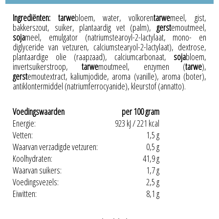
Ingrediënten:
tarwe
bloem, water, volkoren
tarwe
meel, gist,
bakkerszout, suiker, plantaardig vet (palm),
gerst
emoutmeel,
soja
meel, emulgator (natriumstearoyl-2-lactylaat, mono- en
diglyceride van vetzuren, calciumstearyol-2-lactylaat), dextrose,
plantaardige olie (raapzaad), calciumcarbonaat,
soja
bloem,
invertsuikerstroop,
tarwe
moutmeel, enzymen (
tarwe
),
gerst
emoutextract, kaliumjodide, aroma (vanille), aroma (boter),
antiklontermiddel (natriumferrocyanide), kleurstof (annatto).
Voedingswaarden
per 100 gram
Energie:
923 kJ / 221 kcal
Vetten:
1,5 g
Waarvan verzadigde vetzuren:
0,5 g
Koolhydraten:
41,9 g
Waarvan suikers:
1,7 g
Voedingsvezels:
2,5 g
Eiwitten:
8,1 g