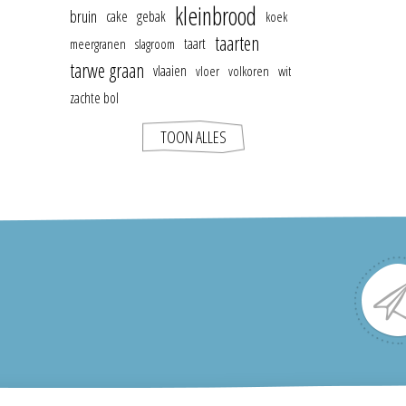
kleinbrood
bruin
cake
gebak
koek
taarten
taart
meergranen
slagroom
tarwe graan
vlaaien
vloer
volkoren
wit
zachte bol
TOON ALLES