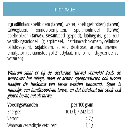
Informatie
Ingrediënten:
speltbloem (
tarwe
), water, spelt (gebroken) (
tarwe
),
tarwe
gluten, zonnebloempitten, speltmoutmeel (
tarwe
),
speltvlokken (
tarwe
),
sesam
zaad (gepeld),
lupine
grits, gist, zout,
verdikkingsmiddel (guarpitmeel, natriumcarboxymethylcellulose,
cellulosegom),
soja
bloem, suiker, dextrose, aroma, enzymen,
emulgator (calciumstearyol-2-lactylaat, mono- en diglyceride van
vetzuren).
Waarom staat er bij de declaratie (tarwe) vermeld? Zoals de
warenwet het uitlegt, moet er achter
spelt
producten ook tussen
haakjes de herkomst van tarwe worden benoemd.
Spelt
is
namelijk een familiesoortvan tarwe, en dat betekent dat
spelt
ook
gluten bevat, net als tarwe.
Voedingswaarden
per 100 gram
Energie:
1013 kJ / 242 kcal
Vetten:
4,7 g
Waarvan verzadigde vetzuren:
1,1 g