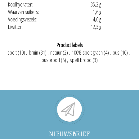
Koolhydraten:
35,2 g
Waarvan suikers:
1,6 g
Voedingsvezels:
4,0 g
Eiwitten:
12,3 g
Product labels
spelt
(10)
,
bruin
(31)
,
natuur
(2)
,
100% spelt graan
(4)
,
bus
(10)
,
busbrood
(6)
,
spelt brood
(3)
NIEUWSBRIEF