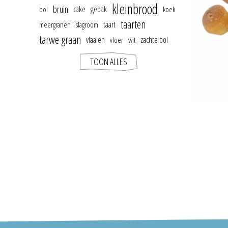
kleinbrood
bruin
cake
gebak
bol
koek
taarten
taart
meergranen
slagroom
tarwe graan
vlaaien
zachte bol
vloer
wit
TOON ALLES