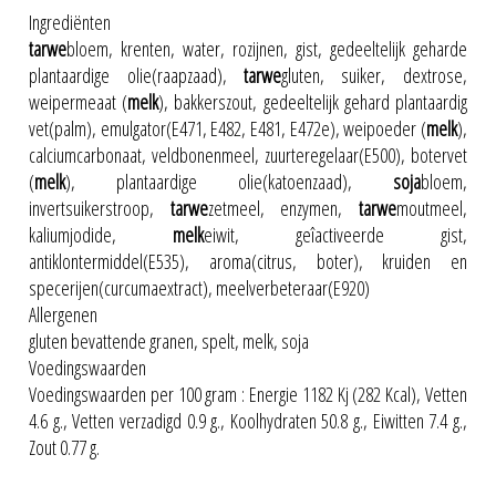
Ingrediënten
tarwe
bloem, krenten, water, rozijnen, gist, gedeeltelijk geharde
plantaardige olie(raapzaad),
tarwe
gluten, suiker, dextrose,
weipermeaat (
melk
), bakkerszout, gedeeltelijk gehard plantaardig
vet(palm), emulgator(E471, E482, E481, E472e), weipoeder (
melk
),
calciumcarbonaat, veldbonenmeel, zuurteregelaar(E500), botervet
(
melk
), plantaardige olie(katoenzaad),
soja
bloem,
invertsuikerstroop,
tarwe
zetmeel, enzymen,
tarwe
moutmeel,
kaliumjodide,
melk
eiwit, geîactiveerde gist,
antiklontermiddel(E535), aroma(citrus, boter), kruiden en
specerijen(curcumaextract), meelverbeteraar(E920)
Allergenen
gluten bevattende granen, spelt, melk, soja
Voedingswaarden
Voedingswaarden per 100 gram : Energie 1182 Kj (282 Kcal), Vetten
4.6 g., Vetten verzadigd 0.9 g., Koolhydraten 50.8 g., Eiwitten 7.4 g.,
Zout 0.77 g.