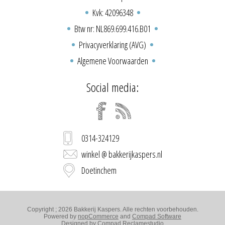
Kvk: 42096348
Btw nr: NL869.699.416.B01
Privacyverklaring (AVG)
Algemene Voorwaarden
Social media:
0314-324129
winkel @ bakkerijkaspers.nl
Doetinchem
Copyright ; 2026 Bakkerij Kaspers. Alle rechten voorbehouden.
Powered by
nopCommerce
and
Compad Software
Designed by
Compad Reclamestudio