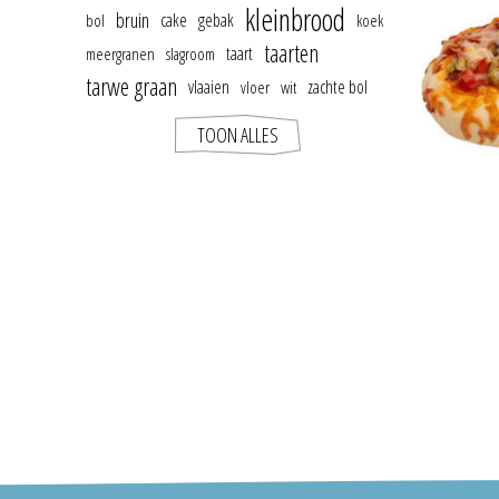
kleinbrood
bruin
cake
gebak
bol
koek
taarten
taart
meergranen
slagroom
tarwe graan
vlaaien
zachte bol
vloer
wit
TOON ALLES