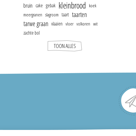
kleinbrood
bruin
cake
gebak
koek
taarten
taart
meergranen
slagroom
tarwe graan
vlaaien
vloer
volkoren
wit
zachte bol
TOON ALLES