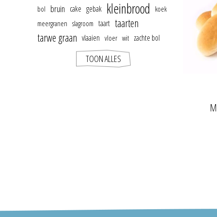
kleinbrood
bruin
cake
gebak
bol
koek
taarten
taart
meergranen
slagroom
tarwe graan
vlaaien
zachte bol
vloer
wit
TOON ALLES
M