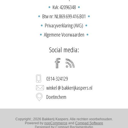
Kvk: 42096348
Btw nr: NL869.699.416.B01
Privacyverklaring (AVG)
Algemene Voorwaarden
Social media:
0314-324129
winkel @ bakkerijkaspers.nl
Doetinchem
Copyright ; 2026 Bakkerij Kaspers. Alle rechten voorbehouden.
Powered by
nopCommerce
and
Compad Software
Designed by
Compad Reclamestudio