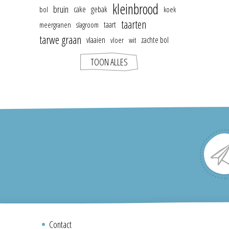
kleinbrood
bruin
cake
gebak
bol
koek
taarten
taart
meergranen
slagroom
tarwe graan
vlaaien
zachte bol
vloer
wit
TOON ALLES
Contact