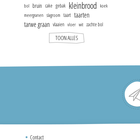
kleinbrood
bruin
cake
gebak
bol
koek
taarten
taart
meergranen
slagroom
tarwe graan
vlaaien
zachte bol
vloer
wit
TOON ALLES
Contact