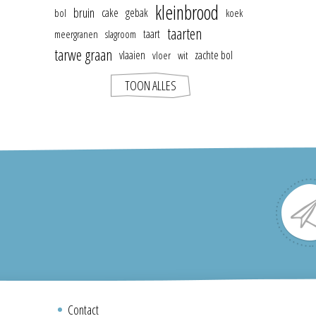
kleinbrood
bruin
cake
gebak
bol
koek
taarten
taart
meergranen
slagroom
tarwe graan
vlaaien
zachte bol
vloer
wit
TOON ALLES
Contact