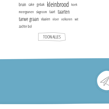
kleinbrood
bruin
cake
gebak
koek
taarten
taart
meergranen
slagroom
tarwe graan
vlaaien
vloer
volkoren
wit
zachte bol
TOON ALLES