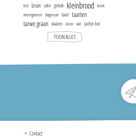
kleinbrood
bruin
cake
gebak
bol
koek
taarten
taart
meergranen
slagroom
tarwe graan
vlaaien
zachte bol
vloer
wit
TOON ALLES
Contact