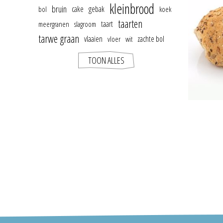
kleinbrood
bruin
cake
gebak
bol
koek
taarten
taart
meergranen
slagroom
tarwe graan
vlaaien
zachte bol
vloer
wit
TOON ALLES