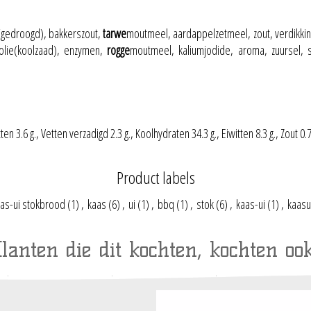
gedroogd), bakkerszout,
tarwe
moutmeel, aardappelzetmeel, zout, verdikkin
 olie(koolzaad), enzymen,
rogge
moutmeel, kaliumjodide, aroma, zuursel, s
 3.6 g., Vetten verzadigd 2.3 g., Koolhydraten 34.3 g., Eiwitten 8.3 g., Zout 0.7
Product labels
as-ui stokbrood
(1)
,
kaas
(6)
,
ui
(1)
,
bbq
(1)
,
stok
(6)
,
kaas-ui
(1)
,
kaasu
lanten die dit kochten, kochten ook