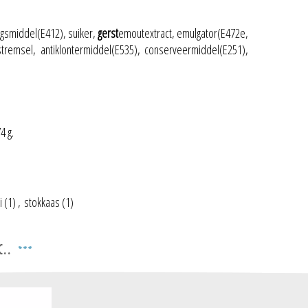
gsmiddel(E412), suiker,
gerst
emoutextract, emulgator(E472e,
tremsel, antiklontermiddel(E535), conserveermiddel(E251),
4 g.
i
(1)
,
stokkaas
(1)
..