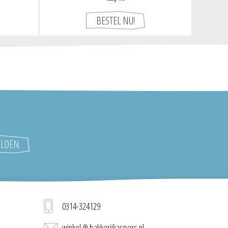
0314-324129
winkel @ bakkerijkaspers.nl