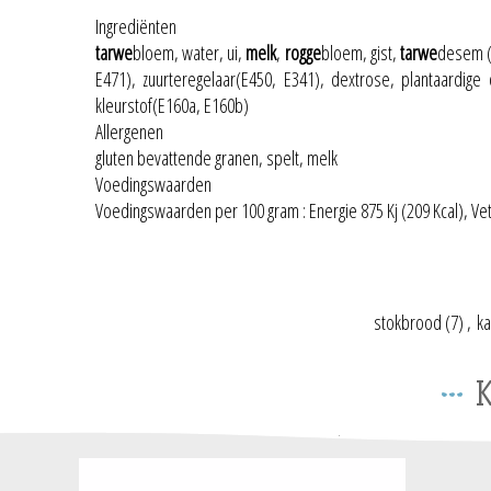
Ingrediënten
tarwe
bloem, water, ui,
melk
,
rogge
bloem, gist,
tarwe
desem (
E471), zuurteregelaar(E450, E341), dextrose, plantaardige
kleurstof(E160a, E160b)
Allergenen
gluten bevattende granen, spelt, melk
Voedingswaarden
Voedingswaarden per 100 gram : Energie 875 Kj (209 Kcal), Vetten
stokbrood
(7)
,
ka
K