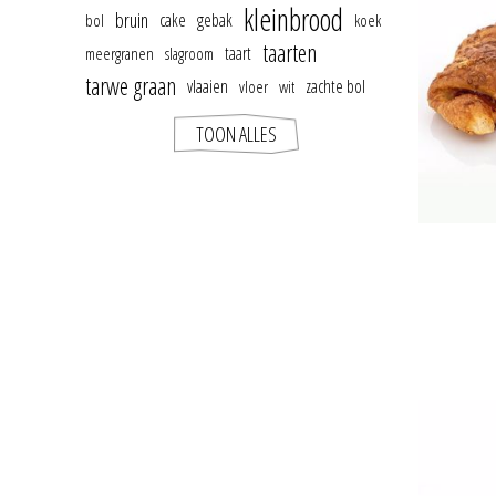
kleinbrood
bruin
cake
gebak
bol
koek
taarten
taart
meergranen
slagroom
tarwe graan
vlaaien
zachte bol
vloer
wit
TOON ALLES