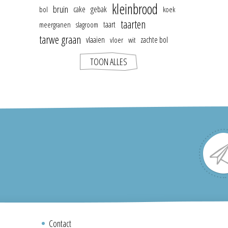
kleinbrood
bruin
cake
gebak
bol
koek
taarten
taart
meergranen
slagroom
tarwe graan
vlaaien
zachte bol
vloer
wit
TOON ALLES
Contact