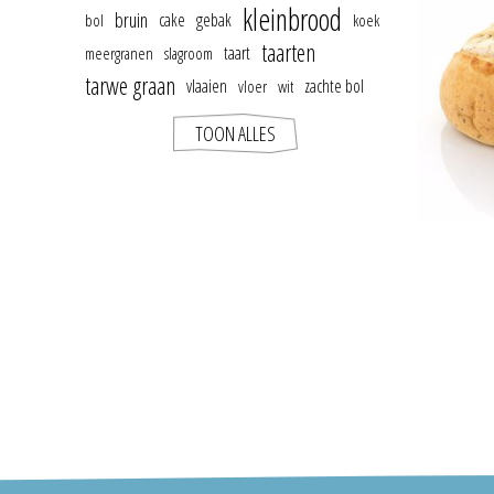
kleinbrood
bruin
cake
gebak
bol
koek
taarten
taart
meergranen
slagroom
tarwe graan
vlaaien
zachte bol
vloer
wit
TOON ALLES