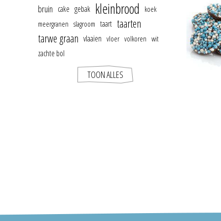
kleinbrood
bruin
cake
gebak
koek
taarten
taart
meergranen
slagroom
tarwe graan
vlaaien
vloer
volkoren
wit
zachte bol
TOON ALLES