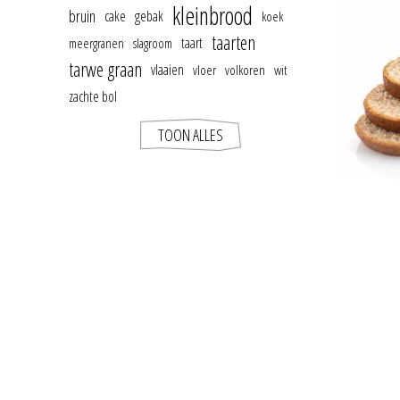
kleinbrood
bruin
cake
gebak
koek
taarten
taart
meergranen
slagroom
tarwe graan
vlaaien
vloer
volkoren
wit
zachte bol
TOON ALLES