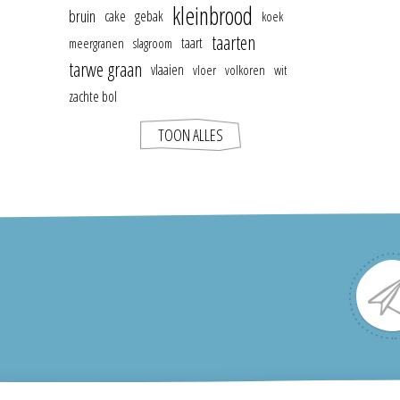
kleinbrood
bruin
cake
gebak
koek
taarten
taart
meergranen
slagroom
tarwe graan
vlaaien
vloer
volkoren
wit
zachte bol
TOON ALLES