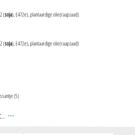
2 (
soja
), E472e), plantaardige olie(raapzaad)
2 (
soja
), E472e), plantaardige olie(raapzaad)
issantje
(5)
..