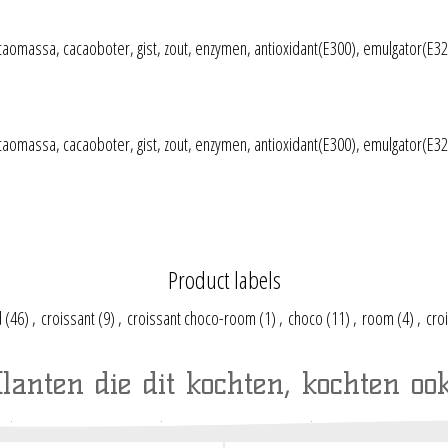
acaomassa, cacaoboter, gist, zout, enzymen, antioxidant(E300), emulgator(E32
acaomassa, cacaoboter, gist, zout, enzymen, antioxidant(E300), emulgator(E32
Product labels
d
(46)
,
croissant
(9)
,
croissant choco-room
(1)
,
choco
(11)
,
room
(4)
,
cro
lanten die dit kochten, kochten ook