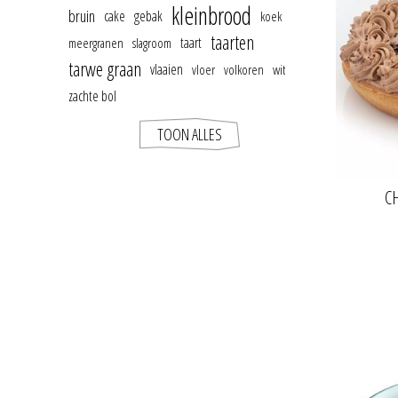
kleinbrood
bruin
cake
gebak
koek
taarten
taart
meergranen
slagroom
tarwe graan
vlaaien
vloer
volkoren
wit
zachte bol
TOON ALLES
C