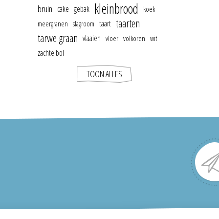
kleinbrood
bruin
cake
gebak
koek
taarten
taart
meergranen
slagroom
tarwe graan
vlaaien
vloer
volkoren
wit
zachte bol
TOON ALLES