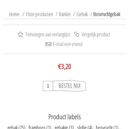
Home
/
Onze producten
/
Banket
/
Gebak
/
Bosvruchtgebak
€3,20
Product labels
gebak
(25)
,
framboos
(1)
,
gebakje
(3)
,
slofje
(4)
,
bosvrucht
(1)
,