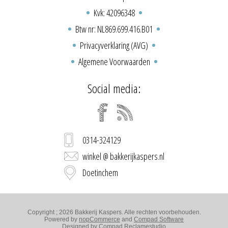
Kvk: 42096348
Btw nr: NL869.699.416.B01
Privacyverklaring (AVG)
Algemene Voorwaarden
Social media:
0314-324129
winkel @ bakkerijkaspers.nl
Doetinchem
Copyright ; 2026 Bakkerij Kaspers. Alle rechten voorbehouden.
Powered by
nopCommerce
and
Compad Software
Designed by
Compad Reclamestudio