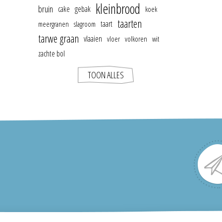
kleinbrood
bruin
cake
gebak
koek
taarten
taart
meergranen
slagroom
tarwe graan
vlaaien
vloer
volkoren
wit
zachte bol
TOON ALLES