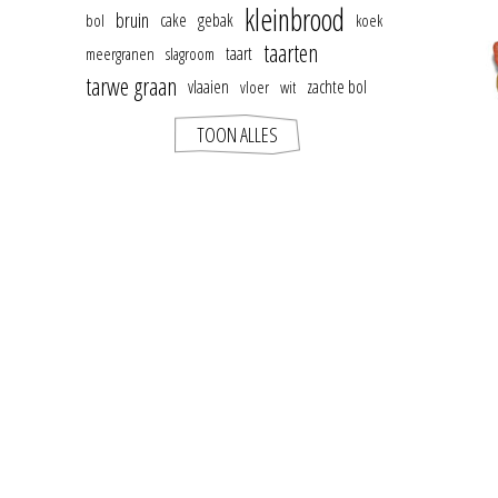
kleinbrood
bruin
cake
gebak
bol
koek
taarten
taart
meergranen
slagroom
tarwe graan
vlaaien
zachte bol
vloer
wit
TOON ALLES