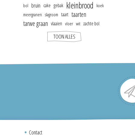
kleinbrood
bruin
cake
gebak
bol
koek
taarten
taart
meergranen
slagroom
tarwe graan
vlaaien
zachte bol
vloer
wit
TOON ALLES
Contact