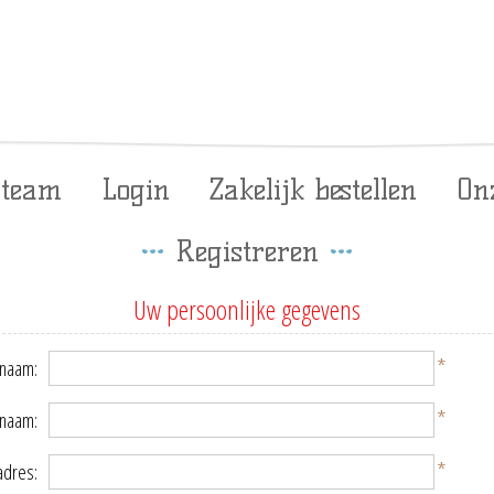
 team
Login
Zakelijk bestellen
On
Registreren
Uw persoonlijke gegevens
*
naam:
*
rnaam:
*
adres: