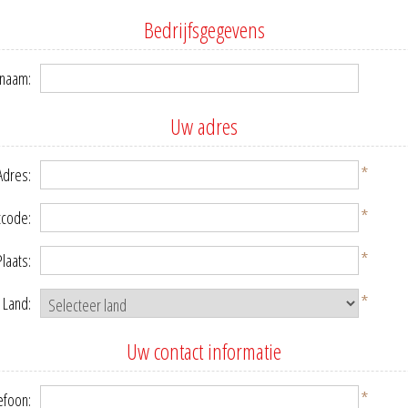
Bedrijfsgegevens
snaam:
Uw adres
*
Adres:
*
tcode:
*
Plaats:
*
Land:
Uw contact informatie
*
efoon: