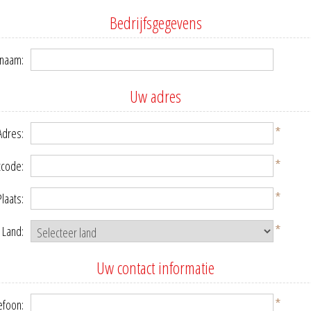
Bedrijfsgegevens
snaam:
Uw adres
*
Adres:
*
tcode:
*
Plaats:
*
Land:
Uw contact informatie
*
efoon: