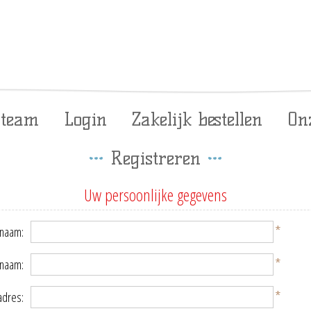
 team
Login
Zakelijk bestellen
On
Registreren
Uw persoonlijke gegevens
*
naam:
*
rnaam:
*
adres: