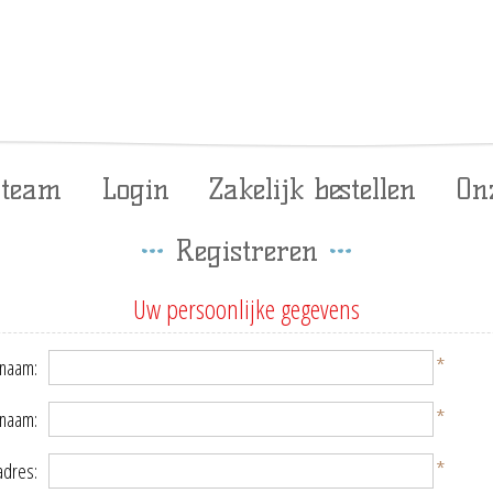
 team
Login
Zakelijk bestellen
On
Registreren
Uw persoonlijke gegevens
*
naam:
*
rnaam:
*
adres: