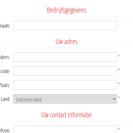
Bedrijfsgegevens
snaam:
Uw adres
*
Adres:
*
tcode:
*
Plaats:
*
Land:
Uw contact informatie
*
efoon: